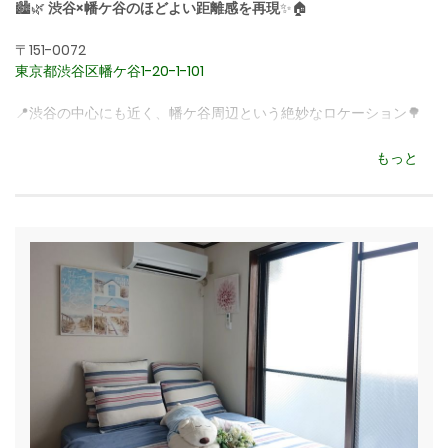
🏙️🌿
渋谷×幡ケ谷のほどよい距離感を再現
✨🏠
〒151-0072
東京都渋谷区幡ケ谷1-20-1-101
📍渋谷の中心にも近く、幡ケ谷周辺という絶妙なロケーション🌳
✅🛏️ ダブルサイズベッド完備🛋️
もっと
✅🍳 キッチン、洗濯機など、短期・長期問わず生活設備をフル完
備👌
✅🚿 シャンプー、コンディショナー、ドライヤーなどのアメニテ
ィも用意🧴✨
🌟 **渋谷に寄り添いながら、自分らしく過ごせる『都会の隠れ
家』へようこそ！**😊
交通アクセス