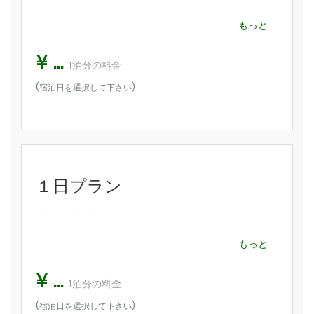
先着5名限定クーポン：2000円割引
キッチン
クーポンコード：
JINGHOUSE2000
もっと
テレビ
¥ ...
1泊分の料金
部屋の設備
エアコン
(宿泊日を選択して下さい)
ベッドルーム ：ダブルベッド
消火器
バスルーム用品：シャンプー、コンディショナー、シャワージェ
冷蔵庫
ル、
歯磨セット、ヘアドライヤー、タオル
インターネット
インターネット：高速無料Wi-Fi
その他設備 ：エアコン、ダイニングテーブル、冷蔵庫、炊飯器、
必需品（タオル、シーツ、石鹸、トイレットペーパー）
１日プラン
洗濯機、電気ポット、電子レンジ、スリッパ
洗濯機
1日でも予約可能のプラン
電子レンジ
その他サービス
もっと
監視
有料空港送迎、有料清掃（一週間以上連泊の場合、一回無料）
¥ ...
1泊分の料金
入館について
(宿泊日を選択して下さい)