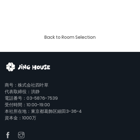
チェックアウト時刻 ：10:00
アーリーチェックイン：可（最短14:00から）【有料 1,000円／要
予約】
チェックアウト延長 ：可（最長12:00まで）【有料 1,000円／要予
約】
チェックイン前の荷物お預かり ：可（無料）
Back to Room Selection
チェックアウト後の荷物お預かり：不可
部屋を含む館内すべて禁煙
【重要】当施設からのメールが届かない場合について
当施設では、チェックイン当日の11:00頃に「チェックインリン
商号：株式会社四叶草
ク」、手続き完了後に「玄関ロック解除パスコード」を自動送信
代表取締役：洪静
しております。
電話番号：03-5876-7539
メールが届かない場合は、まず迷惑メールフォルダをご確認くだ
受付時間：10:00-19:00
さい（特に Gmail・Yahooメールなどのフリーメールをご利用の
本社所在地：東京都葛飾区細田3-36-4
方）。
資本金：1000万
当施設は無人運営のため、お問い合わせはメールのみとなりま
す。
通常は当日中にご返信いたしますが、深夜のお問い合わせには翌