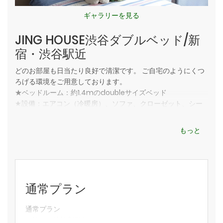
都営新宿線・京王線 幡ヶ谷駅より徒歩4分
ギャラリーを見る
周辺情報
JING HOUSE渋谷ダブルベッド/新
東京オペラシティや新国立劇場が徒歩圏内にあり、芸術や文化を
宿・渋谷駅近
楽しめるエリアで
スパイス料理や世界各国の食材を扱う専門店も点在し、グルメ好
どのお部屋も日当たり良好で清潔です。 ご自宅のようにくつ
きを惹きつけます。
ろげる環境をご用意しております。
近くには歴史ある神社や桜の名所もあり、散策にもぴったりな街
★ベッドルーム：約1.4mのdoubleサイズベッド
並みです。
★設備：エアコン（冷暖房）、ソファ、クローゼット、シー
渋谷へも電車で約5分とアクセス良好です。
ツ、カーデン
★洗濯機
部屋タイプ
もっと
★ キッチン：新しいガスコンロ、鍋、フライパン、調理器
TYPE-A デラックスダブルルーム
具。 食材を持ち込んで調理することができます。
冷蔵庫、電気ケトル、電子レンジ、掃除用品など
★ユニットバス：完全独立浴室。 シャンプー、コンディショ
▼ ▼ ▼ ▼ ▼ ▼ ▼ ▼ ▼ ▼ ▼ ▼ ▼ ▼ ▼
ナー、ボディソープ、スリッパ、ドライヤーは最初からアメ
通常プラン
LINEでお問い合わせ受付中！クリックで友たち追加
ニティとして付いています。
▲ ▲ ▲ ▲ ▲ ▲ ▲ ▲ ▲ ▲ ▲ ▲ ▲ ▲ ▲
★付属アメニティ（無料）
通常プラン
先着10名限定クーポン：1000円割引
★Wi-Fi
クーポンコード：
Sy4nPxTBmErqZj6z1hk-
２泊から連泊割引あり！